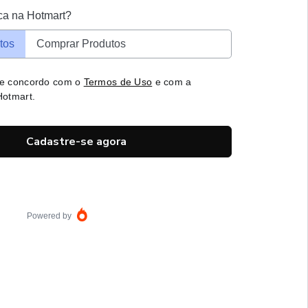
ca na Hotmart?
tos
Comprar Produtos
 e concordo com o
Termos de Uso
e com a
otmart.
Cadastre-se agora
Powered by