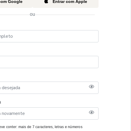
 com Google
Entrar com Apple
ou
a
ve conter: mais de 7 caracteres, letras e números