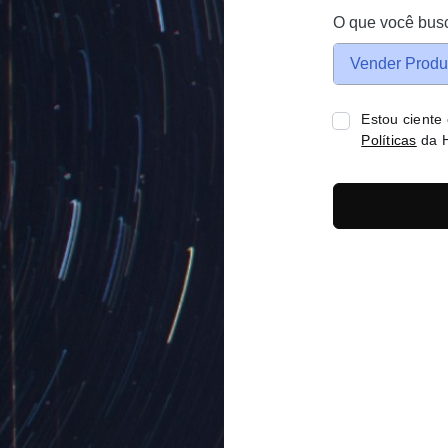
O que você bus
Vender Produ
Estou ciente
Políticas
da H