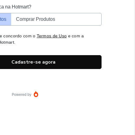
ca na Hotmart?
tos
Comprar Produtos
 e concordo com o
Termos de Uso
e com a
otmart.
Cadastre-se agora
Powered by