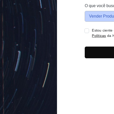
O que você bus
Vender Produ
Estou ciente
Políticas
da H