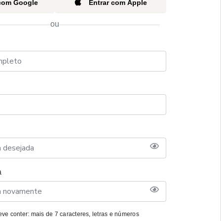
 com Google
Entrar com Apple
ou
a
ve conter: mais de 7 caracteres, letras e números