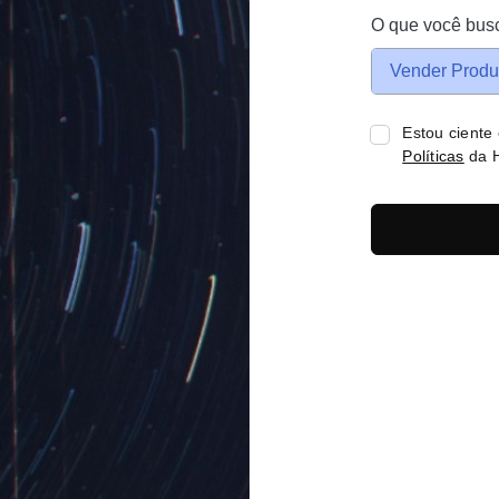
O que você bus
Vender Produ
Estou ciente
Políticas
da H