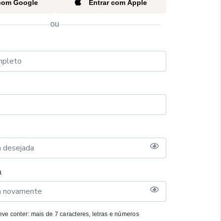
 com Google
Entrar com Apple
ou
a
ve conter: mais de 7 caracteres, letras e números