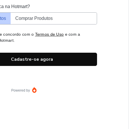
ca na Hotmart?
tos
Comprar Produtos
 e concordo com o
Termos de Uso
e com a
otmart.
Cadastre-se agora
Powered by