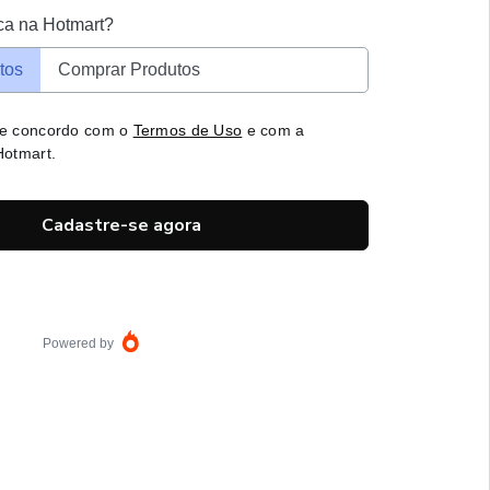
ca na Hotmart?
tos
Comprar Produtos
 e concordo com o
Termos de Uso
e com a
otmart.
Cadastre-se agora
Powered by