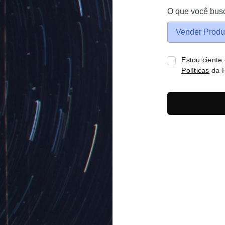
O que você bus
Vender Produ
Estou ciente
Políticas
da H