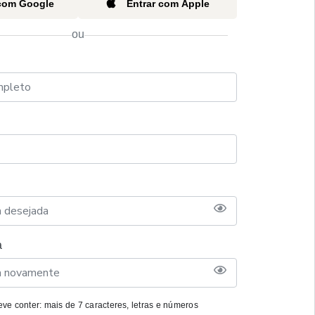
 com Google
Entrar com Apple
ou
a
ve conter: mais de 7 caracteres, letras e números