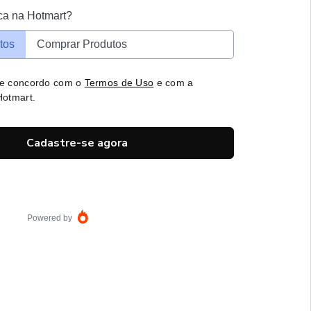
ca na Hotmart?
tos
Comprar Produtos
 e concordo com o
Termos de Uso
e com a
otmart.
Cadastre-se agora
Powered by