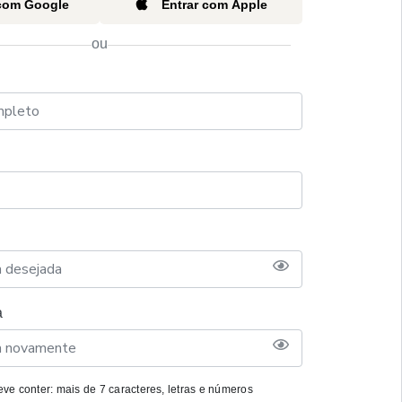
 com Google
Entrar com Apple
ou
a
ve conter: mais de 7 caracteres, letras e números