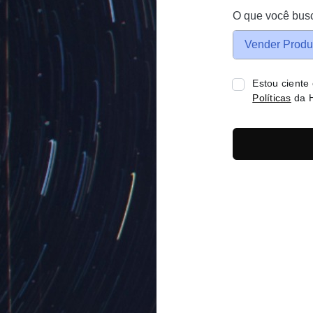
O que você bus
Vender Produ
Estou ciente
Políticas
da H