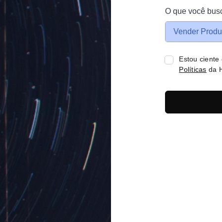
O que você bus
Vender Produ
Estou ciente
Políticas
da H