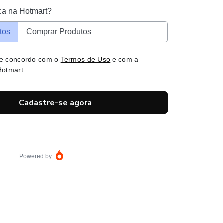
ca na Hotmart?
tos
Comprar Produtos
 e concordo com o
Termos de Uso
e com a
otmart.
Cadastre-se agora
Powered by