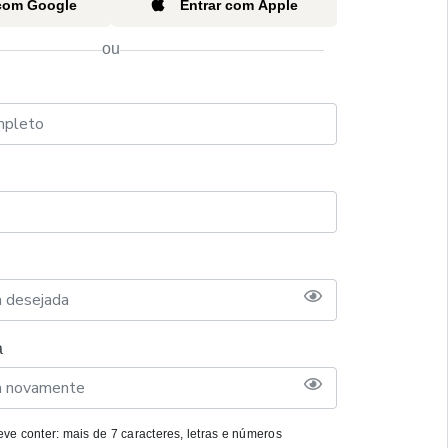
 com Google
Entrar com Apple
ou
a
ve conter: mais de 7 caracteres, letras e números