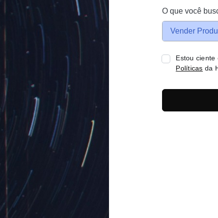
O que você bus
Vender Produ
Estou ciente
Políticas
da H