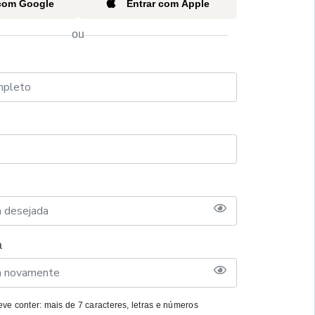
 com Google
Entrar com Apple
ou
a
ve conter: mais de 7 caracteres, letras e números