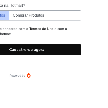
ca na Hotmart?
tos
Comprar Produtos
 e concordo com o
Termos de Uso
e com a
otmart.
Cadastre-se agora
Powered by