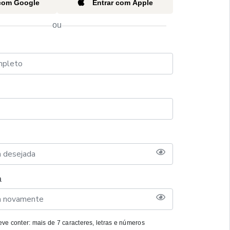
 com Google
Entrar com Apple
ou
a
ve conter: mais de 7 caracteres, letras e números