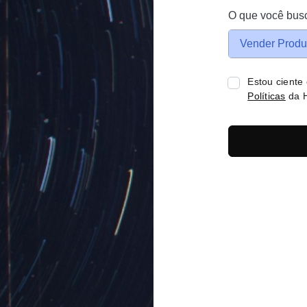
O que você bus
Vender Produ
Estou ciente
Políticas
da H