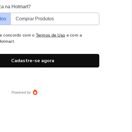
ca na Hotmart?
tos
Comprar Produtos
 e concordo com o
Termos de Uso
e com a
otmart.
Cadastre-se agora
Powered by