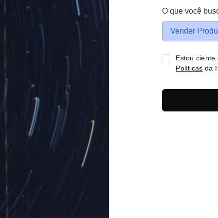
O que você bus
Vender Produ
Estou ciente
Políticas
da H