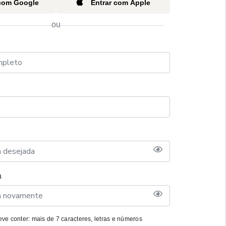
 com Google
Entrar com Apple
ou
a
ve conter: mais de 7 caracteres, letras e números