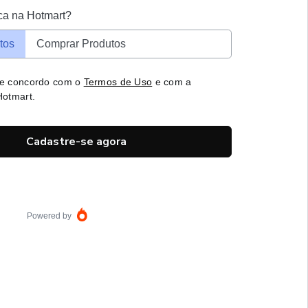
ca na Hotmart?
tos
Comprar Produtos
 e concordo com o
Termos de Uso
e com a
otmart.
Cadastre-se agora
Powered by