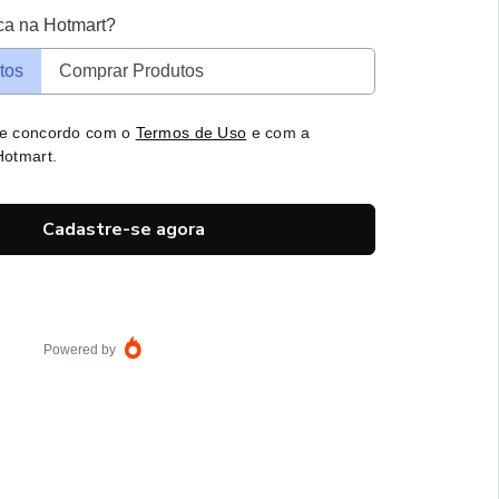
ca na Hotmart?
tos
Comprar Produtos
 e concordo com o
Termos de Uso
e com a
otmart.
Cadastre-se agora
Powered by