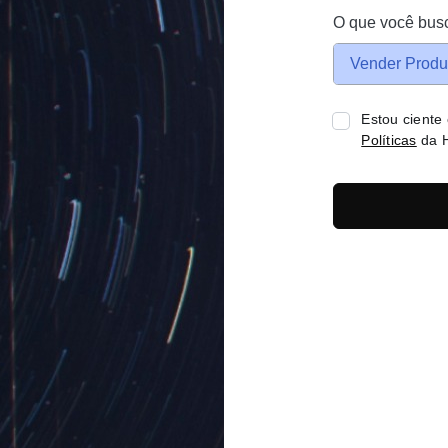
O que você bus
Vender Produ
Estou ciente
Políticas
da H