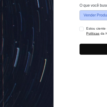
O que você bus
Vender Produ
Estou ciente
Políticas
da H