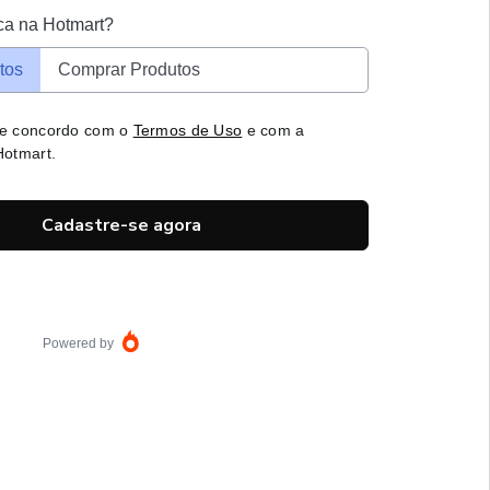
ca na Hotmart?
tos
Comprar Produtos
 e concordo com o
Termos de Uso
e com a
otmart.
Cadastre-se agora
Powered by