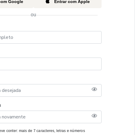
 com Google
Entrar com Apple
ou
a
ve conter: mais de 7 caracteres, letras e números