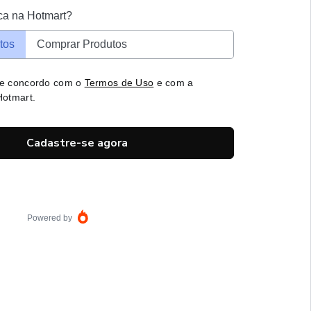
ca na Hotmart?
tos
Comprar Produtos
 e concordo com o
Termos de Uso
e com a
otmart.
Cadastre-se agora
Powered by