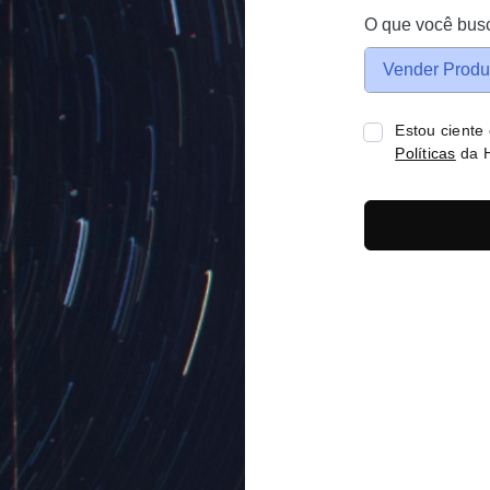
O que você bus
Vender Produ
Estou ciente
Políticas
da H