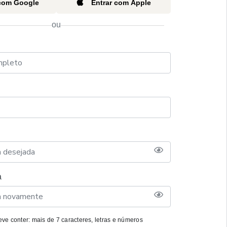
 com Google
Entrar com Apple
ou
a
ve conter: mais de 7 caracteres, letras e números