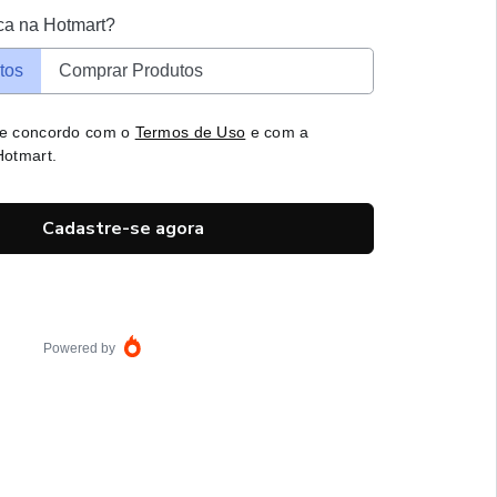
ca na Hotmart?
tos
Comprar Produtos
 e concordo com o
Termos de Uso
e com a
otmart.
Cadastre-se agora
Powered by