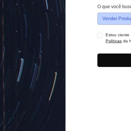
O que você bus
Vender Produ
Estou ciente
Políticas
da H