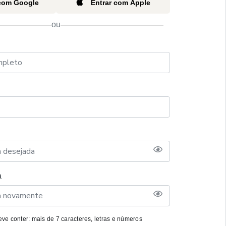
 com Google
Entrar com Apple
ou
a
ve conter: mais de 7 caracteres, letras e números