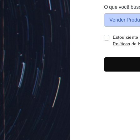
O que você bus
Vender Produ
Estou ciente
Políticas
da H