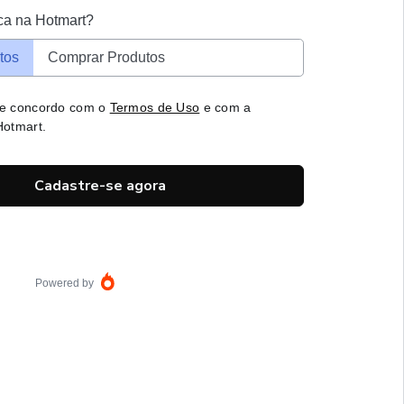
ca na Hotmart?
tos
Comprar Produtos
 e concordo com o
Termos de Uso
e com a
otmart.
Cadastre-se agora
Powered by