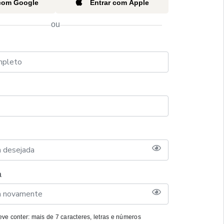
 com Google
Entrar com Apple
ou
a
ve conter: mais de 7 caracteres, letras e números