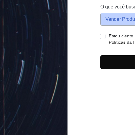
O que você bus
Vender Produ
Estou ciente
Políticas
da H