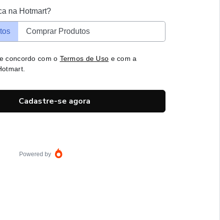
ca na Hotmart?
tos
Comprar Produtos
 e concordo com o
Termos de Uso
e com a
otmart.
Cadastre-se agora
Powered by