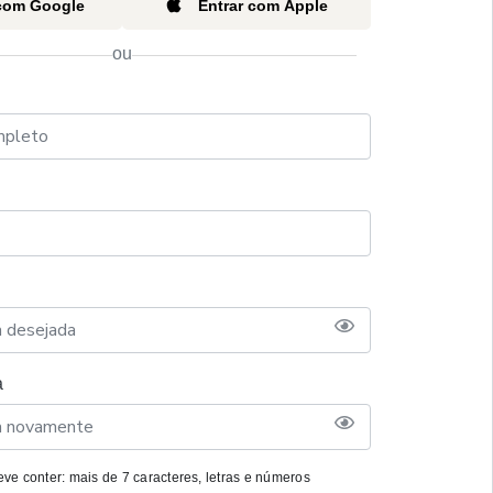
 com Google
Entrar com Apple
ou
a
ve conter: mais de 7 caracteres, letras e números