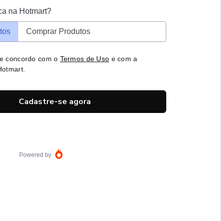
ca na Hotmart?
tos
Comprar Produtos
 e concordo com o
Termos de Uso
e com a
otmart.
Cadastre-se agora
Powered by