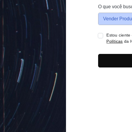
O que você bus
Vender Produ
Estou ciente
Políticas
da H