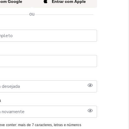
 com Google
Entrar com Apple
ou
a
ve conter: mais de 7 caracteres, letras e números