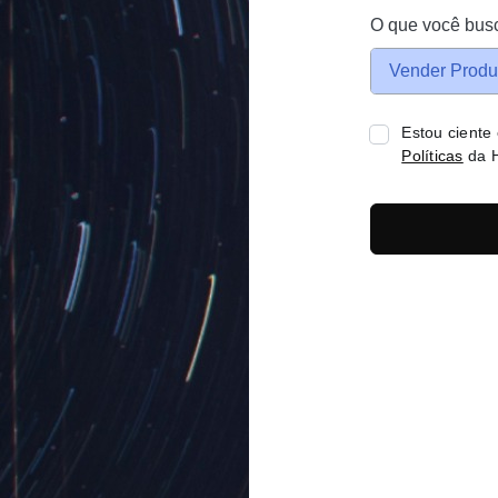
O que você bus
Vender Produ
Estou ciente
Políticas
da H