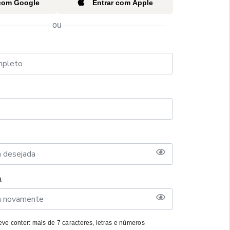
 com Google
Entrar com Apple
ou
a
ve conter: mais de 7 caracteres, letras e números