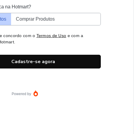
ca na Hotmart?
tos
Comprar Produtos
 e concordo com o
Termos de Uso
e com a
otmart.
Cadastre-se agora
Powered by