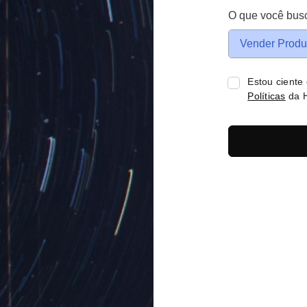
O que você bus
Vender Produ
Estou ciente
Políticas
da H