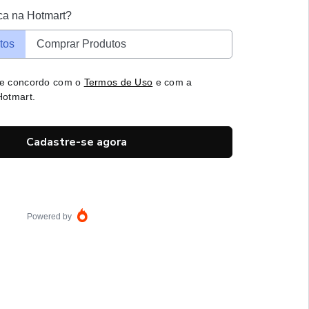
ca na Hotmart?
tos
Comprar Produtos
 e concordo com o
Termos de Uso
e com a
otmart.
Cadastre-se agora
Powered by