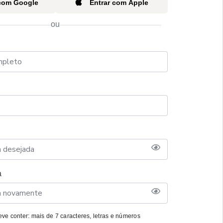
 com Google
Entrar com Apple
ou
a
ve conter: mais de 7 caracteres, letras e números