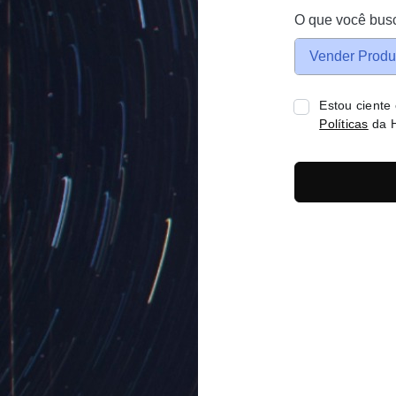
O que você bus
Vender Produ
Estou ciente
Políticas
da H