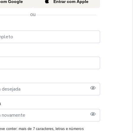
 com Google
Entrar com Apple
ou
a
ve conter: mais de 7 caracteres, letras e números