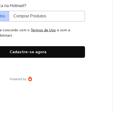
ca na Hotmart?
tos
Comprar Produtos
 e concordo com o
Termos de Uso
e com a
otmart.
Cadastre-se agora
Powered by