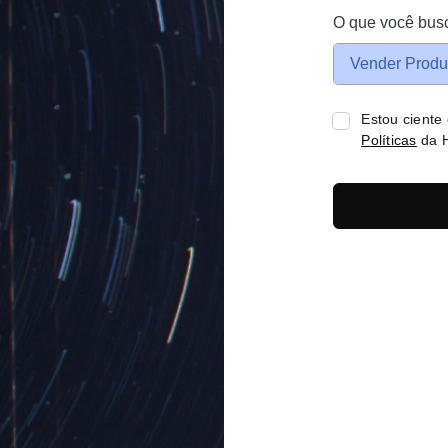
O que você bus
Vender Produ
Estou ciente
Políticas
da H