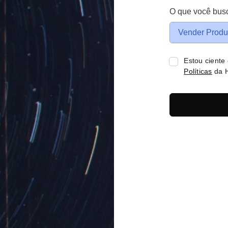
O que você bus
Vender Produ
Estou ciente
Políticas
da H