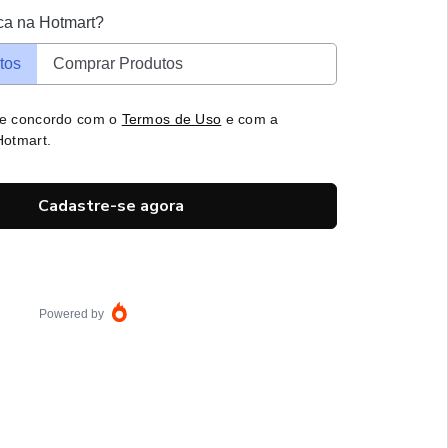
ca na Hotmart?
tos
Comprar Produtos
 e concordo com o
Termos de Uso
e com a
otmart.
Cadastre-se agora
Powered by