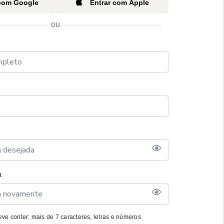
 com Google
Entrar com Apple
ou
a
ve conter: mais de 7 caracteres, letras e números