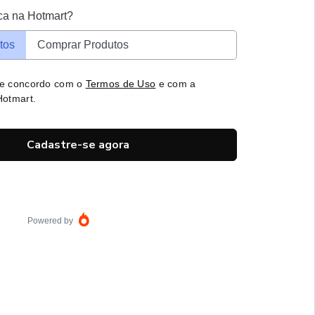
ca na Hotmart?
tos
Comprar Produtos
 e concordo com o
Termos de Uso
e com a
otmart.
Cadastre-se agora
Powered by