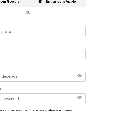
 com Google
Entrar com Apple
ou
a
ve conter: mais de 7 caracteres, letras e números