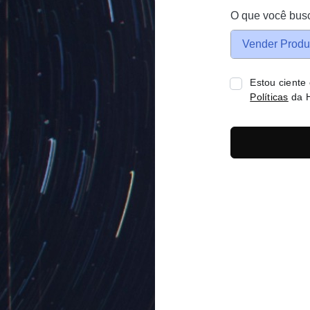
O que você bus
Vender Produ
Estou ciente
Políticas
da H