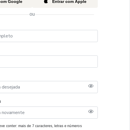
 com Google
Entrar com Apple
ou
a
ve conter: mais de 7 caracteres, letras e números