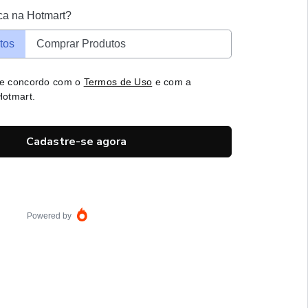
ca na Hotmart?
tos
Comprar Produtos
 e concordo com o
Termos de Uso
e com a
otmart.
Cadastre-se agora
Powered by