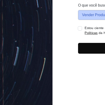
O que você bus
Vender Produ
Estou ciente
Políticas
da H