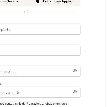
 com Google
Entrar com Apple
ou
a
ve conter: mais de 7 caracteres, letras e números