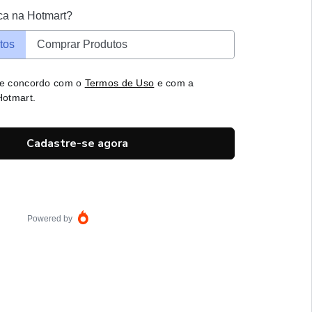
ca na Hotmart?
tos
Comprar Produtos
 e concordo com o
Termos de Uso
e com a
otmart.
Cadastre-se agora
Powered by