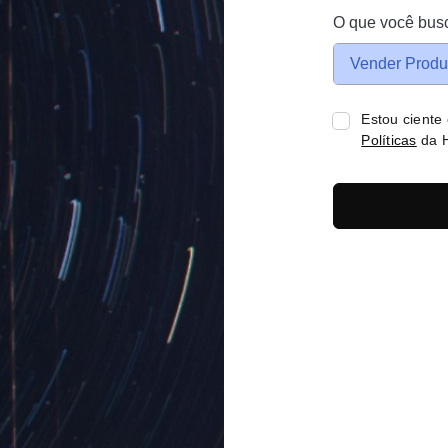
O que você bus
Vender Produ
Estou ciente
Políticas
da H