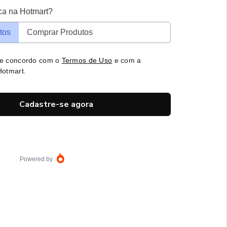
ca na Hotmart?
tos
Comprar Produtos
 e concordo com o
Termos de Uso
e com a
otmart.
Cadastre-se agora
Powered by