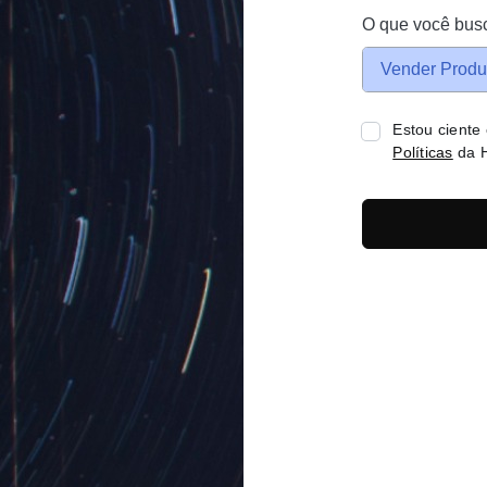
O que você bus
Vender Produ
Estou ciente
Políticas
da H