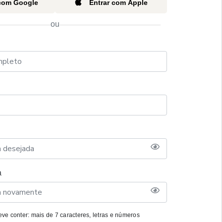
 com Google
Entrar com Apple
ou
a
ve conter: mais de 7 caracteres, letras e números