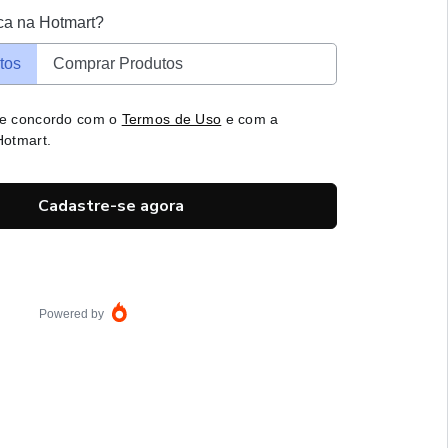
ca na Hotmart?
tos
Comprar Produtos
 e concordo com o
Termos de Uso
e com a
otmart.
Cadastre-se agora
Powered by