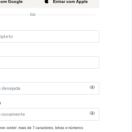
 com Google
Entrar com Apple
ou
a
ve conter: mais de 7 caracteres, letras e números