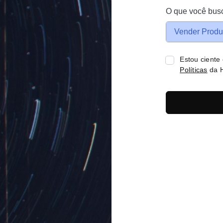
O que você bus
Vender Produ
Estou ciente
Políticas
da H