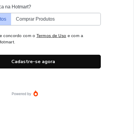
ca na Hotmart?
tos
Comprar Produtos
 e concordo com o
Termos de Uso
e com a
otmart.
Cadastre-se agora
Powered by