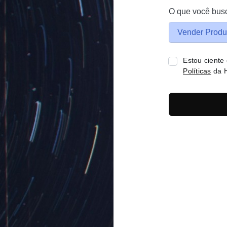
O que você bus
Vender Produ
Estou ciente
Políticas
da H