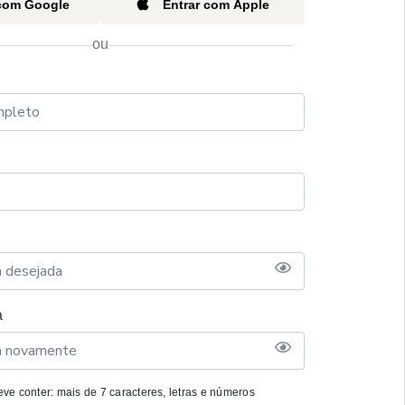
 com Google
Entrar com Apple
ou
a
ve conter: mais de 7 caracteres, letras e números