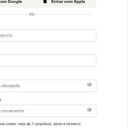
 com Google
Entrar com Apple
ou
a
ve conter: mais de 7 caracteres, letras e números