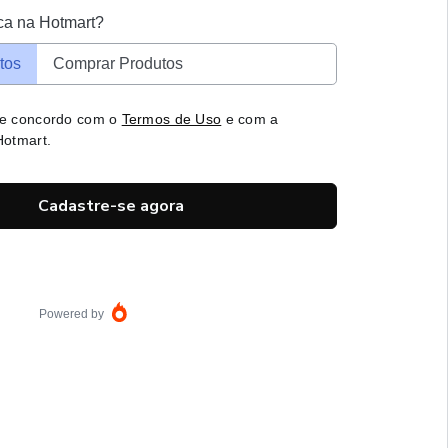
ca na Hotmart?
tos
Comprar Produtos
 e concordo com o
Termos de Uso
e com a
otmart.
Cadastre-se agora
Powered by