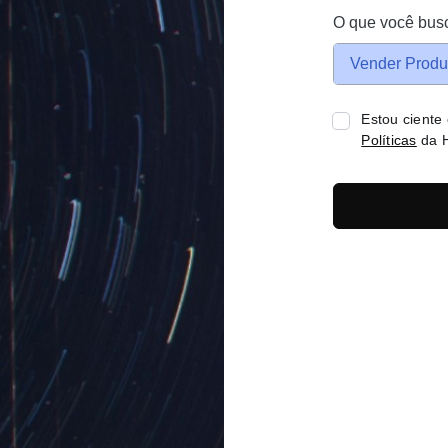
O que você bus
Vender Produ
Estou ciente
Políticas
da H