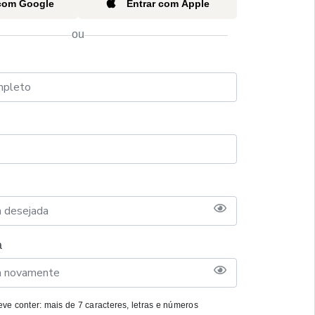
 com Google
Entrar com Apple
ou
a
ve conter: mais de 7 caracteres, letras e números