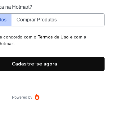
ca na Hotmart?
tos
Comprar Produtos
 e concordo com o
Termos de Uso
e com a
otmart.
Cadastre-se agora
Powered by