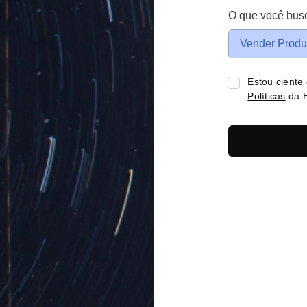
O que você bus
Vender Produ
Estou ciente
Políticas
da H