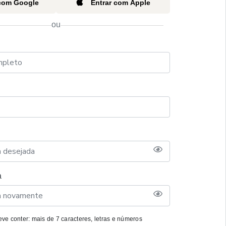
 com Google
Entrar com Apple
ou
a
ve conter: mais de 7 caracteres, letras e números