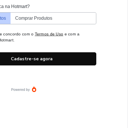
ca na Hotmart?
tos
Comprar Produtos
 e concordo com o
Termos de Uso
e com a
otmart.
Cadastre-se agora
Powered by