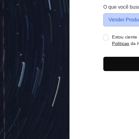
O que você bus
Vender Produ
Estou ciente
Políticas
da H