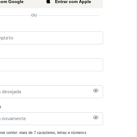
 com Google
Entrar com Apple
ou
a
ve conter: mais de 7 caracteres, letras e números