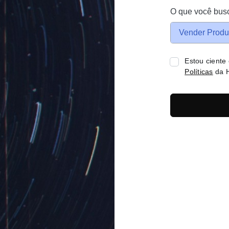
O que você bus
Vender Produ
Estou ciente
Políticas
da H