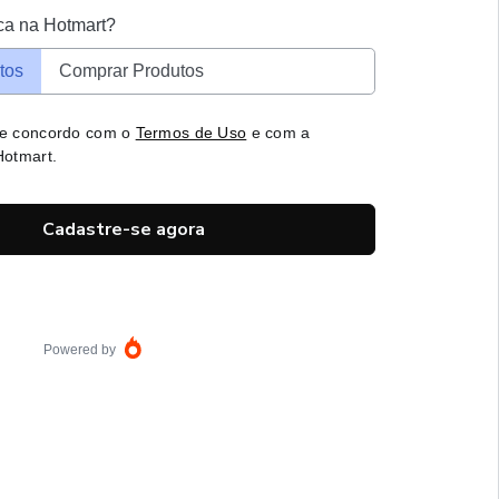
ca na Hotmart?
tos
Comprar Produtos
 e concordo com o
Termos de Uso
e com a
otmart.
Cadastre-se agora
Powered by