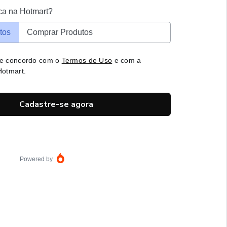
ca na Hotmart?
tos
Comprar Produtos
 e concordo com o
Termos de Uso
e com a
otmart.
Cadastre-se agora
Powered by