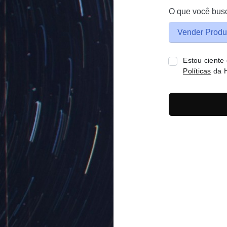
O que você bus
Vender Produ
Estou ciente
Políticas
da H