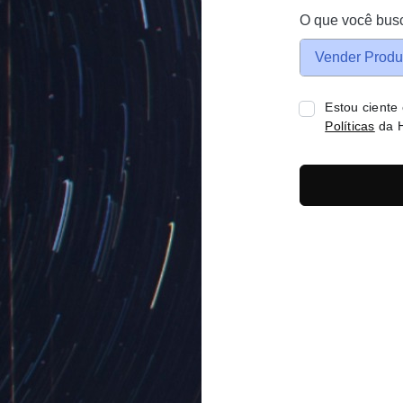
O que você bus
Vender Produ
Estou ciente
Políticas
da H