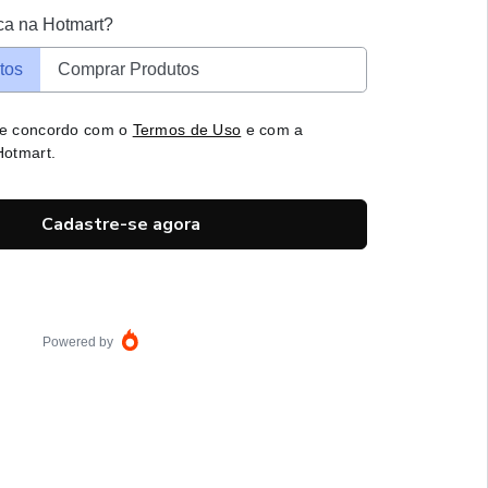
ca na Hotmart?
tos
Comprar Produtos
 e concordo com o
Termos de Uso
e com a
otmart.
Cadastre-se agora
Powered by