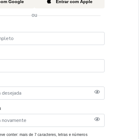
 com Google
Entrar com Apple
ou
a
ve conter: mais de 7 caracteres, letras e números