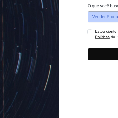
O que você bus
Vender Produ
Estou ciente
Políticas
da H