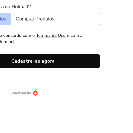
ca na Hotmart?
tos
Comprar Produtos
 e concordo com o
Termos de Uso
e com a
otmart.
Cadastre-se agora
Powered by