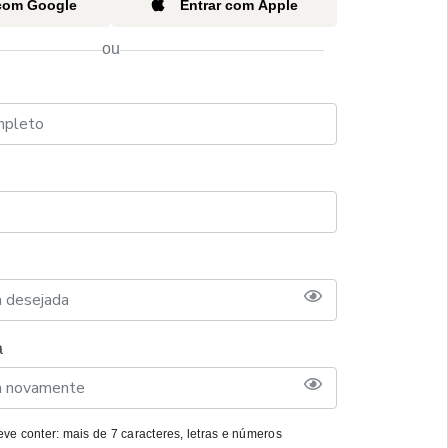
 com Google
Entrar com Apple
ou
a
ve conter: mais de 7 caracteres, letras e números