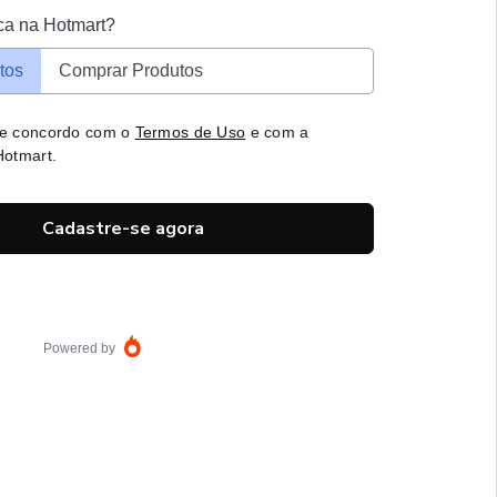
ca na Hotmart?
tos
Comprar Produtos
 e concordo com o
Termos de Uso
e com a
otmart.
Cadastre-se agora
Powered by