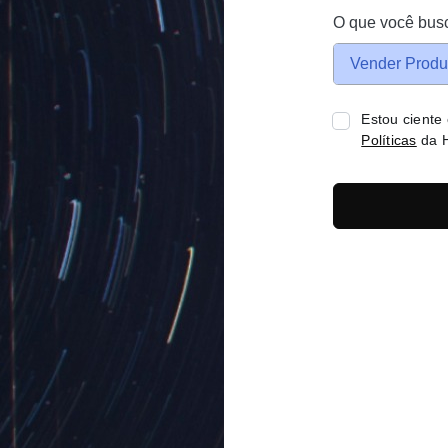
O que você bus
Vender Produ
Estou ciente
Políticas
da H