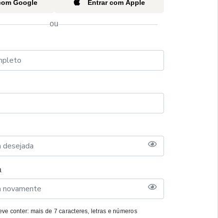
 com Google
Entrar com Apple
ou
a
ve conter: mais de 7 caracteres, letras e números