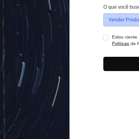
O que você bus
Vender Produ
Estou ciente
Políticas
da H