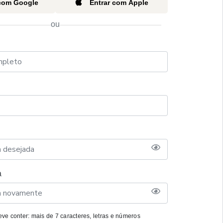
 com Google
Entrar com Apple
ou
a
ve conter: mais de 7 caracteres, letras e números