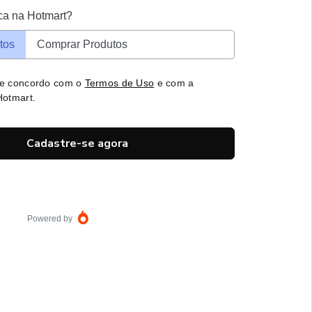
ca na Hotmart?
tos
Comprar Produtos
 e concordo com o
Termos de Uso
e com a
otmart.
Cadastre-se agora
Powered by