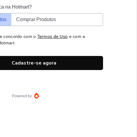
ca na Hotmart?
tos
Comprar Produtos
 e concordo com o
Termos de Uso
e com a
otmart.
Cadastre-se agora
Powered by