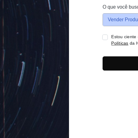
O que você bus
Vender Produ
Estou ciente
Políticas
da H