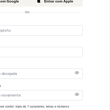
 com Google
Entrar com Apple
ou
a
ve conter: mais de 7 caracteres, letras e números