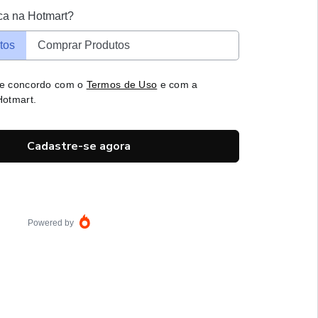
ca na Hotmart?
tos
Comprar Produtos
 e concordo com o
Termos de Uso
e com a
otmart.
Cadastre-se agora
Powered by