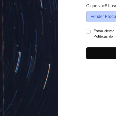
O que você bus
Vender Produ
Estou ciente
Políticas
da H