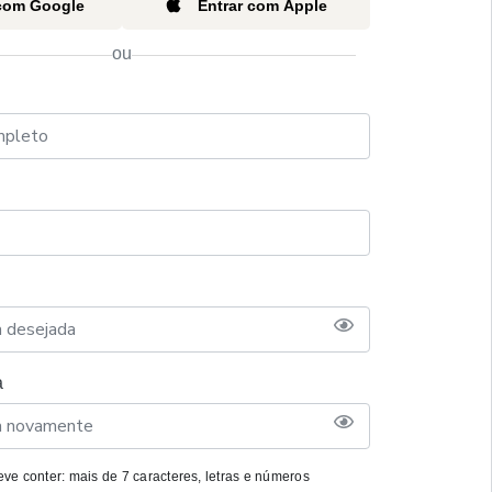
 com Google
Entrar com Apple
ou
a
ve conter: mais de 7 caracteres, letras e números