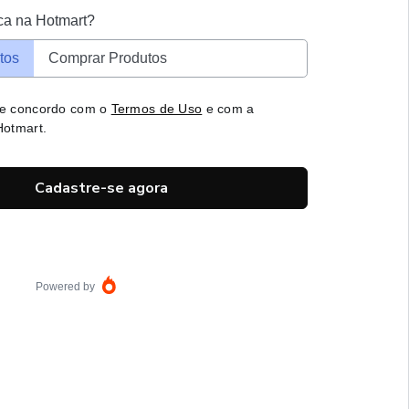
ca na Hotmart?
tos
Comprar Produtos
 e concordo com o
Termos de Uso
e com a
otmart.
Cadastre-se agora
Powered by