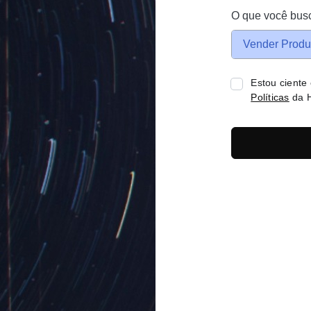
O que você bus
Vender Produ
Estou ciente
Políticas
da H