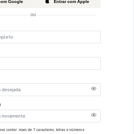
 com Google
Entrar com Apple
ou
a
ve conter: mais de 7 caracteres, letras e números