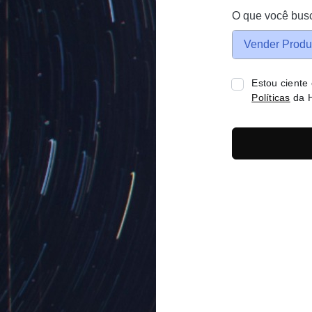
O que você bus
Vender Produ
Estou ciente
Políticas
da H