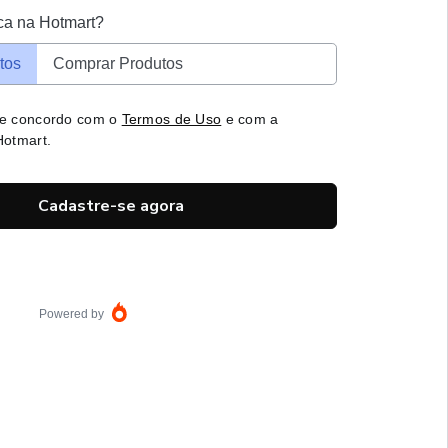
ca na Hotmart?
tos
Comprar Produtos
 e concordo com o
Termos de Uso
e com a
otmart.
Cadastre-se agora
Powered by