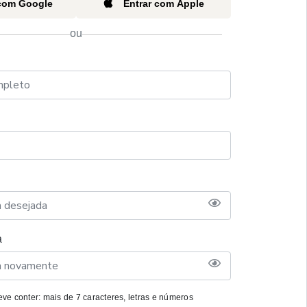
 com Google
Entrar com Apple
ou
a
ve conter: mais de 7 caracteres, letras e números