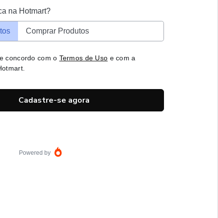
ca na Hotmart?
tos
Comprar Produtos
 e concordo com o
Termos de Uso
e com a
otmart.
Cadastre-se agora
Powered by