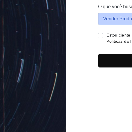
O que você bus
Vender Produ
Estou ciente
Políticas
da H