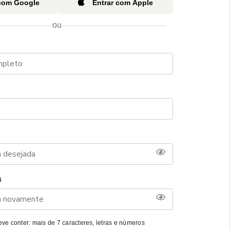
 com Google
Entrar com Apple
ou
a
ve conter: mais de 7 caracteres, letras e números