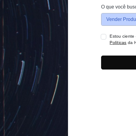
O que você bus
Vender Produ
Estou ciente
Políticas
da H