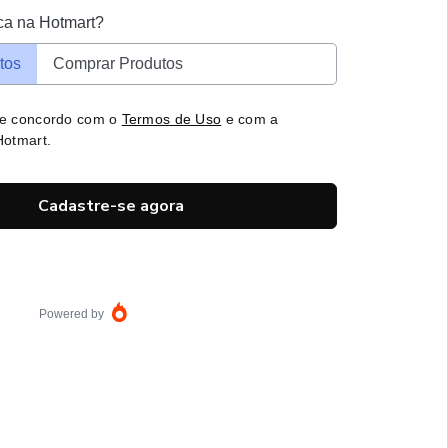
ca na Hotmart?
tos
Comprar Produtos
 e concordo com o
Termos de Uso
e com a
otmart.
Cadastre-se agora
Powered by