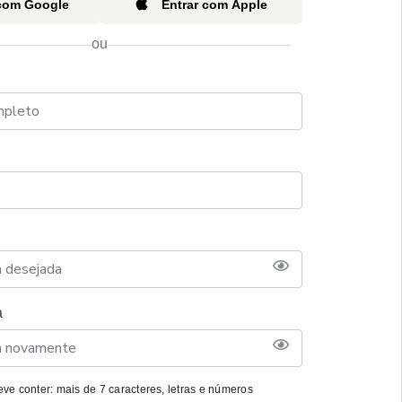
 com Google
Entrar com Apple
ou
a
ve conter: mais de 7 caracteres, letras e números