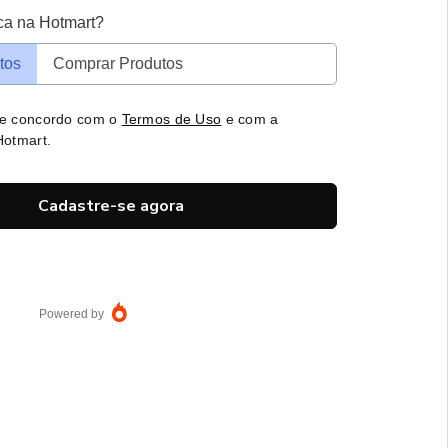
ca na Hotmart?
tos
Comprar Produtos
 e concordo com o
Termos de Uso
e com a
otmart.
Cadastre-se agora
Powered by