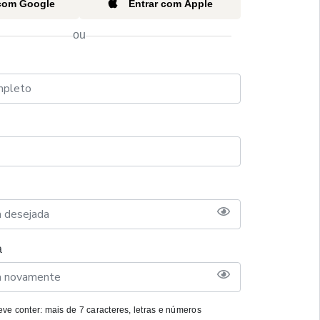
 com Google
Entrar com Apple
ou
a
ve conter: mais de 7 caracteres, letras e números