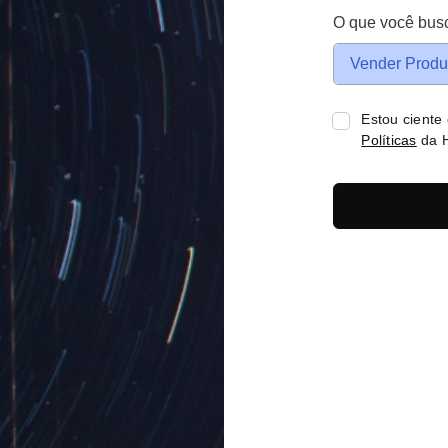
O que você bus
Vender Produ
Estou ciente
Políticas
da H