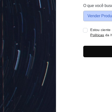
O que você bus
Vender Produ
Estou ciente
Políticas
da H