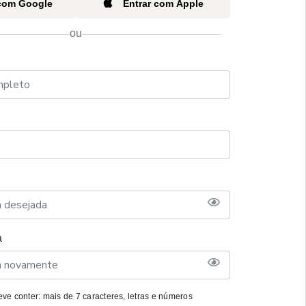
 com Google
Entrar com Apple
ou
a
ve conter: mais de 7 caracteres, letras e números