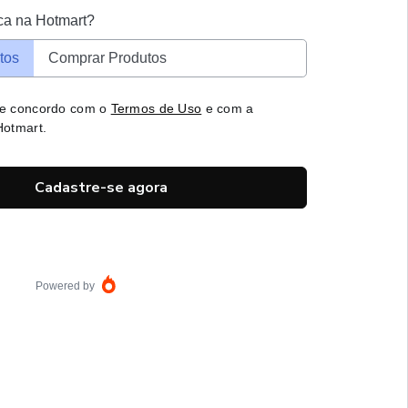
ca na Hotmart?
tos
Comprar Produtos
 e concordo com o
Termos de Uso
e com a
otmart.
Cadastre-se agora
Powered by