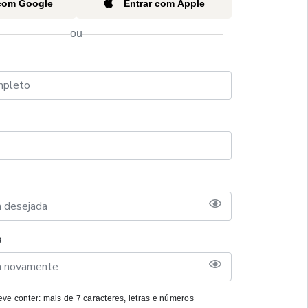
 com Google
Entrar com Apple
ou
a
ve conter: mais de 7 caracteres, letras e números