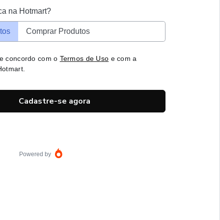
ca na Hotmart?
tos
Comprar Produtos
 e concordo com o
Termos de Uso
e com a
otmart.
Cadastre-se agora
Powered by