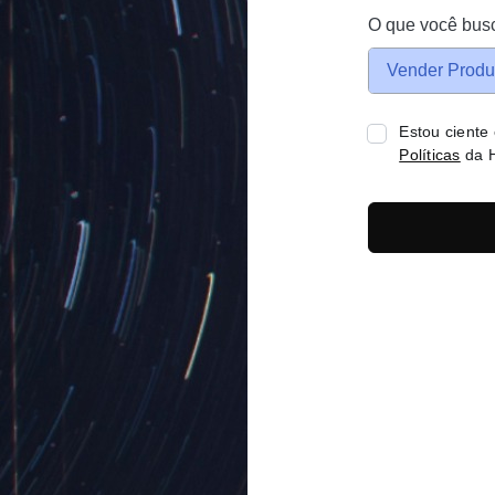
O que você bus
Vender Produ
Estou ciente
Políticas
da H