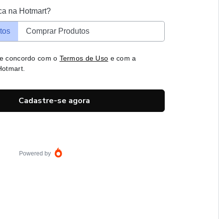
ca na Hotmart?
tos
Comprar Produtos
 e concordo com o
Termos de Uso
e com a
otmart.
Cadastre-se agora
Powered by