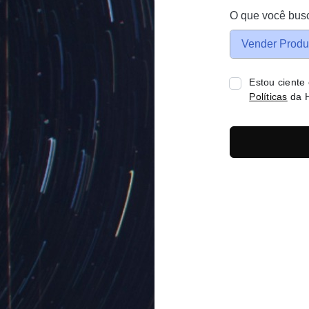
O que você bus
Vender Produ
Estou ciente
Políticas
da H