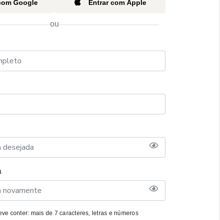
 com Google
Entrar com Apple
ou
a
ve conter: mais de 7 caracteres, letras e números