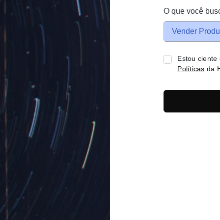
O que você bus
Vender Produ
Estou ciente
Políticas
da H