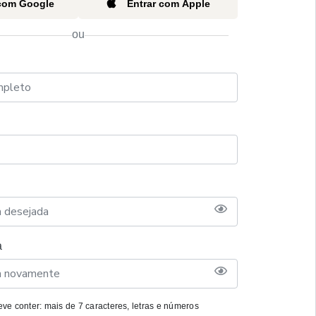
 com Google
Entrar com Apple
ou
a
ve conter: mais de 7 caracteres, letras e números