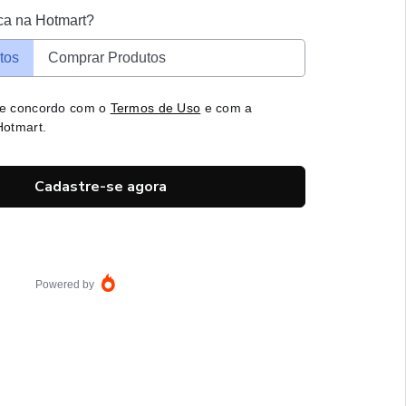
ca na Hotmart?
tos
Comprar Produtos
 e concordo com o
Termos de Uso
e com a
otmart.
Cadastre-se agora
Powered by