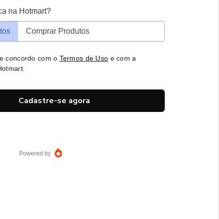
ca na Hotmart?
tos
Comprar Produtos
 e concordo com o
Termos de Uso
e com a
otmart.
Cadastre-se agora
Powered by