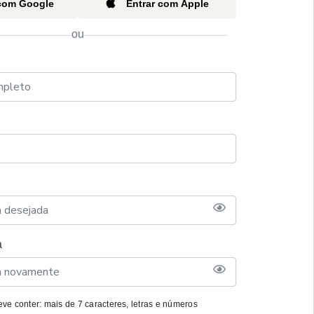
 com Google
Entrar com Apple
ou
a
ve conter: mais de 7 caracteres, letras e números