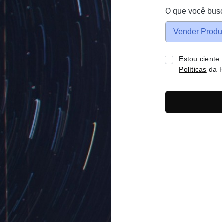
O que você bus
Vender Produ
Estou ciente
Políticas
da H