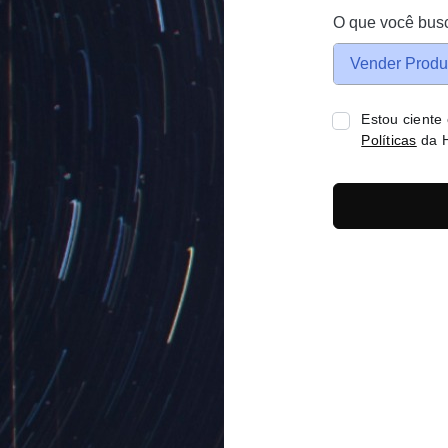
O que você bus
Vender Produ
Estou ciente
Políticas
da H