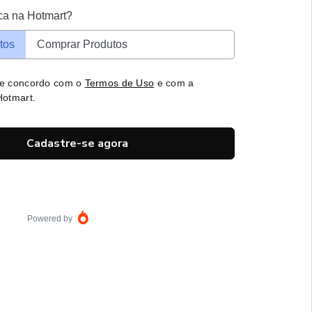
ca na Hotmart?
tos
Comprar Produtos
 e concordo com o
Termos de Uso
e com a
otmart.
Cadastre-se agora
Powered by