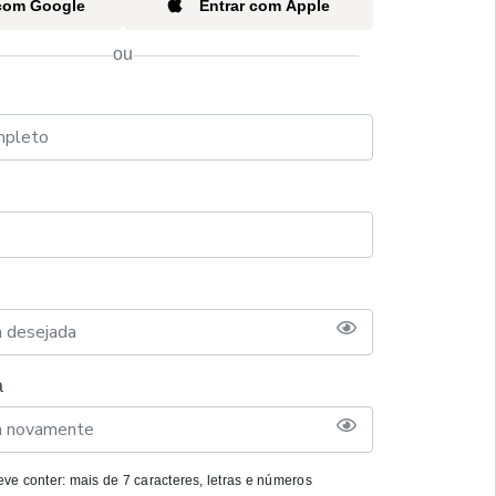
 com Google
Entrar com Apple
ou
a
ve conter: mais de 7 caracteres, letras e números