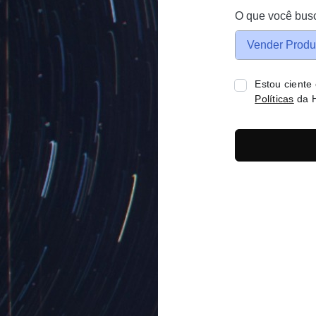
O que você bus
Vender Produ
Estou ciente
Políticas
da H