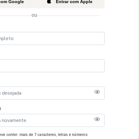
 com Google
Entrar com Apple
ou
a
ve conter: mais de 7 caracteres, letras e números