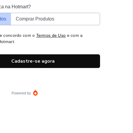
ca na Hotmart?
tos
Comprar Produtos
 e concordo com o
Termos de Uso
e com a
otmart.
Cadastre-se agora
Powered by